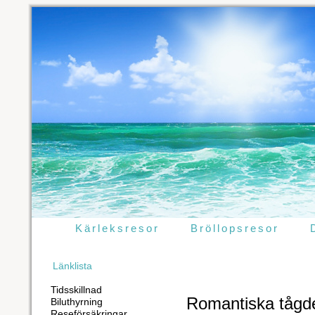
Kärleksresor
Bröllopsresor
Länklista
Tidsskillnad
Romantiska tågde
Biluthyrning
Reseförsäkringar