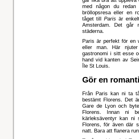
går lika bra att upplev
med någon du redan 
bröllopsresa eller en r
tåget till
Paris
är enkelt
Amsterdam. Det går n
städerna.
Paris är perfekt för en
eller man. Här njuter
gastronomi i sitt esse 
hand vid kanten av Sei
Île St Louis.
Gör en romanti
Från Paris kan ni ta tå
bestämt Florens. Det är
Gare de Lyon och byter
Florens. Innan ni b
kärleksäventyr kan ni s
Florens, för även där 
natt. Bara att flanera ru