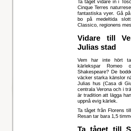
Ta tåget vidare in i Tos
Cinque Terres naturrese
fantastiska vyer. Gå på
bo på medeltida slot
Classico, regionens mes
Vidare till 
Julias stad
Vem har inte hört t
kärlekspar Romeo o
Shakespeare? De bodd
väcker starka känslor n
Julias hus (Casa di Giu
centrala Verona och i tr
är tradition att lägga h
uppnå evig kärlek.
Ta tåget från Florens ti
Resan tar bara 1,5 timm
Ta tåget till