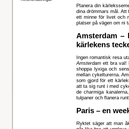
Planera din kärleksseme
dina drömmars mål. Att 
ett minne för livet oc
platser på vägen om ni t
Amsterdam – l
kärlekens teck
Ingen romantisk resa uta
Amsterdam
ett bra val!
shoppa lyxiga och sens
mellan cykelturerna. Ams
som gjord för ett kärle
att ta sig runt i med cyk
de charmiga kanalerna
tulpaner och flanera run
Paris – en wee
Ryktet säger att man åke